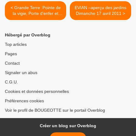
< Grande Terre :Pointe de
EVIAN –aperçu des jardins
la vigie, Porte d'enfer et
Dimanche 17 avril 2011 >
Carnaval des Abymes-20
fevrier 2011
Hébergé par Overblog
Top articles
Pages
Contact
Signaler un abus
C.G.U.
Cookies et données personnelles
Préférences cookies
Voir le profil de BOUGEOTTE sur le portail Overblog
Créer un blog sur Overblog